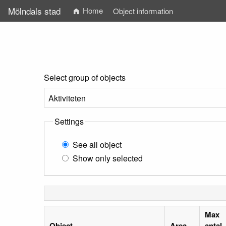
Mölndals stad
Home
Object information
Select group of objects
Settings
See all object
Show only selected
Max
Object
Area
antal