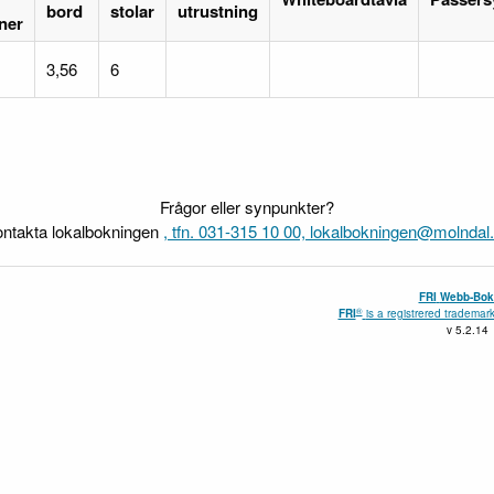
bord
stolar
utrustning
ner
3,56
6
Frågor eller synpunkter?
ntakta lokalbokningen
, tfn. 031-315 10 00, lokalbokningen@molndal
FRI
Webb-Bok
®
FRI
is a registrered trademark
v 5.2.14