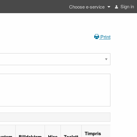
Sign in
Choose e-service
Print
Timpris
Timpri
ystem
Billdskårm
Hiss
Toalett