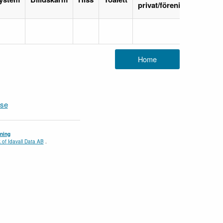
privat/förening
Företa
.se
ning
 of
Idavall Data AB
.